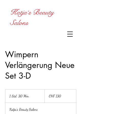
Katja‘s Beauty
Salons
Wimpern
Verlängerung Neue
Set 3-D
130
Schweizer
1 Std. 30 Min.
1
CHF 130
Franken
S
t
Katja‘s Beauty Salons
d