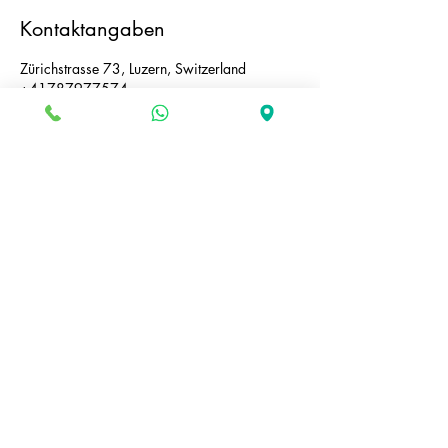
Kontaktangaben
Zürichstrasse 73, Luzern, Switzerland
+41787977574
e.sidneva@gmail.com
PARTNER
Katja‘s Beauty Salons
e.sidneva@gmail.com
+41787977574
©2022 von Katja‘s nails & beauty