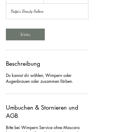
S
t
Katja‘s Beauty Salons
d
.
Weiter
Beschreibung
Du kannst dir wählen, Wimpern oder
Augenbrauen oder zusammen färben.
Umbuchen & Stornieren und
AGB
Bitte bei Wimpern Service ohne Mascara