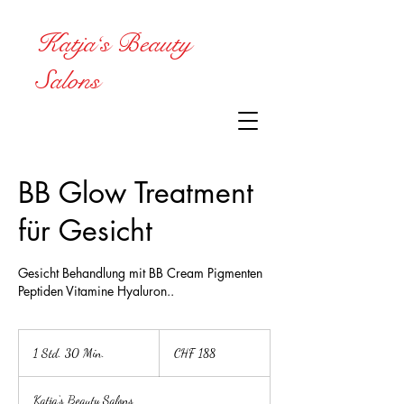
Katja‘s Beauty
Salons
BB Glow Treatment
für Gesicht
Gesicht Behandlung mit BB Cream Pigmenten
Peptiden Vitamine Hyaluron..
188
Schweizer
1 Std. 30 Min.
1
CHF 188
Franken
S
t
Katja‘s Beauty Salons