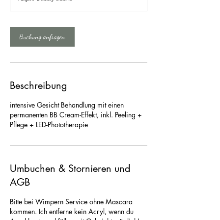
d
3
0
M
Buchung anfragen
i
n
.
Beschreibung
intensive Gesicht Behandlung mit einen
permanenten BB Cream-Effekt, inkl. Peeling +
Pflege + LED-Phototherapie
Umbuchen & Stornieren und
AGB
Bitte bei Wimpern Service ohne Mascara
kommen. Ich entferne kein Acryl, wenn du