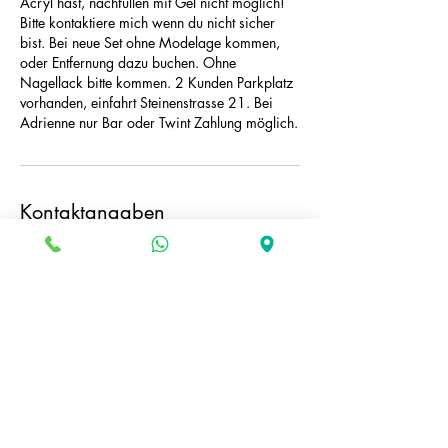
Acryl hast, nachfüllen mit Gel nicht möglich!
Bitte kontaktiere mich wenn du nicht sicher
bist. Bei neue Set ohne Modelage kommen,
oder Entfernung dazu buchen. Ohne
Nagellack bitte kommen. 2 Kunden Parkplatz
vorhanden, einfahrt Steinenstrasse 21. Bei
Adrienne nur Bar oder Twint Zahlung möglich.
Kontaktangaben
Zürichstrasse 73, Luzern, Switzerland
+41787977574
e.sidneva@gmail.com
PARTNER